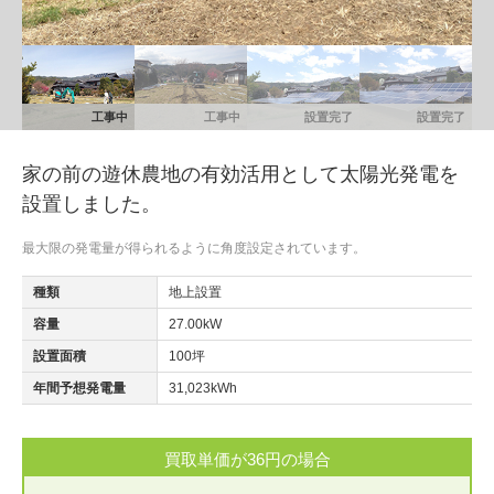
工事中
工事中
設置完了
設置完了
家の前の遊休農地の有効活用として太陽光発電を
設置しました。
最大限の発電量が得られるように角度設定されています。
種類
地上設置
容量
27.00kW
設置面積
100坪
年間予想発電量
31,023kWh
買取単価が36円の場合