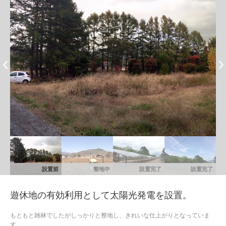
設置前
整地中
設置完了
設置完了
遊休地の有効利用として太陽光発電を設置。
もともと雑林でしたがしっかりと整地し、きれいな仕上がりとなっていま
す。