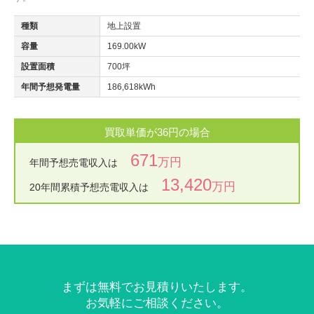
種類
地上設置
容量
169.00kW
設置面積
700坪
年間予想発電量
186,618kWh
買取単価が36円の場合
671
万円
年間予想売電収入は
13,420
万円
20年間累積予想売電収入は
まずは無料でお見積りいたします。
お気軽にご相談ください。